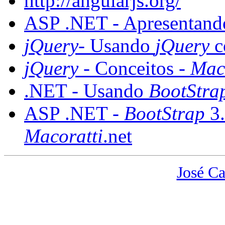
http://angularjs.org/
ASP .NET - Apresentan
jQuery
- Usando
jQuery
c
jQuery
- Conceitos -
Mac
.NET - Usando
BootStra
ASP .NET -
BootStrap
3.
Macoratti
.net
José Ca