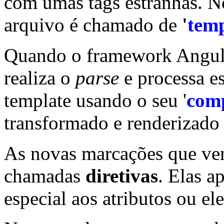
com umas tags estranhas. N
arquivo é chamado de
'
temp
Quando o framework Angula
realiza o
parse
e processa es
template usando o seu '
com
transformado e renderizado
As novas marcações que v
chamadas
diretivas
. Elas 
especial aos atributos ou 