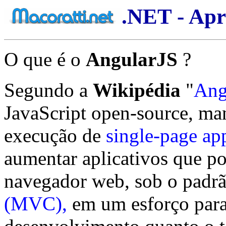
.NET - Apr
O que é o
AngularJS
?
Segundo a
Wikipédia
"
Ang
JavaScript open-source, man
execução de
single-page ap
aumentar aplicativos que p
navegador web, sob o padr
(MVC),
em um esforço para 