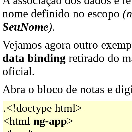
A associação dos dados é fe
nome definido no escopo
(
SeuNome
).
Vejamos agora outro exemp
data binding
retirado do m
oficial.
Abra o bloco de notas e dig
.<!doctype html>
<html
ng-app
>