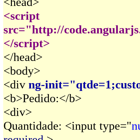
<head>
<script
src="http://code.angularjs
</script>
</head>
<body>
<div
ng-init="qtde=1;cust
<b>Pedido:</b>
<div>
Quantidade: <input type="
n
required
>