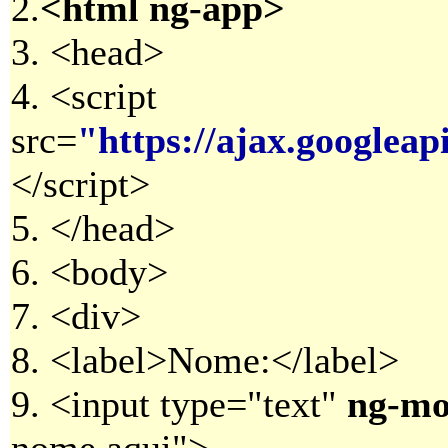
2.
<html ng-app>
3. <head>
4. <script
src=
"https://ajax.googleap
</script>
5. </head>
6. <body>
7. <div>
8. <label>Nome:</label>
9. <input type="text"
ng-m