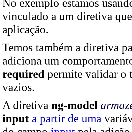
No exemplo estamos usando
vinculado a um diretiva que
aplicação.
Temos também a diretiva p
adiciona um comportamento 
required
permite validar o 
vazios.
A diretiva
ng-model
armaze
input
a partir de uma
variáv
do campo
input
pela adição 