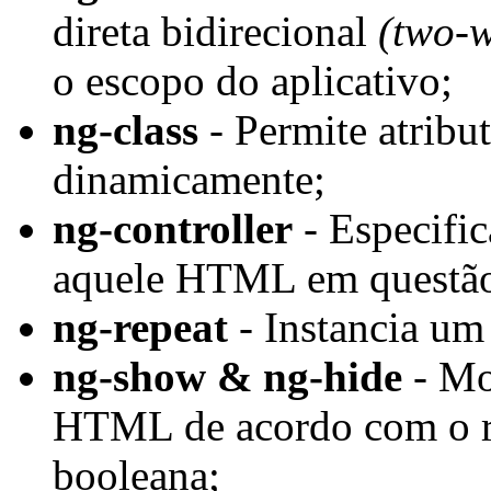
direta bidirecional
(two-w
o escopo do aplicativo;
ng-class
- Permite atribu
dinamicamente;
ng-controller
- Especifi
aquele HTML em questã
ng-repeat
- Instancia um
ng-show
&
ng-hide
- Mo
HTML de acordo com o r
booleana;