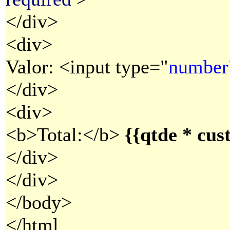
</div>
<div>
Valor: <input type="
number
</div>
<div>
<b>Total:</b>
{{qtde * cust
</div>
</div>
</body>
</html