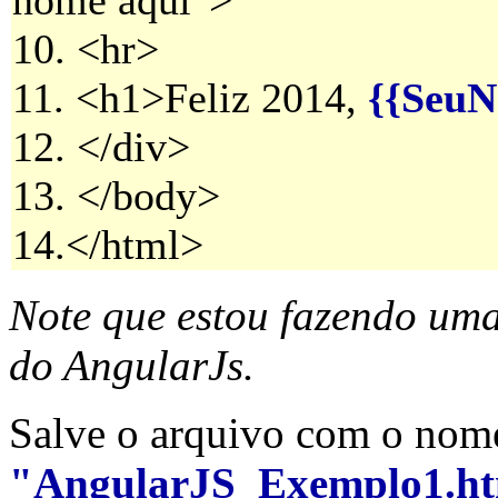
nome aqui">
10. <hr>
11. <h1>Feliz 2014,
{{SeuN
12. </div>
13. </body>
14.</html>
Note que estou fazendo uma 
do AngularJs.
Salve o arquivo com o nom
"AngularJS_Exemplo1.h