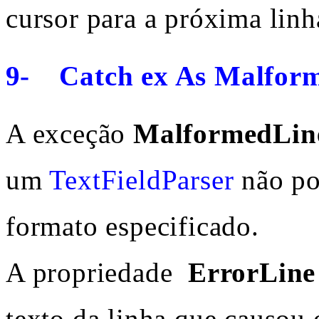
cursor para a próxima lin
9-
Catch ex As Malform
A exceção
MalformedLin
um
TextFieldParser
não po
formato especificado.
A propriedade
ErrorLine
texto da linha que causou 