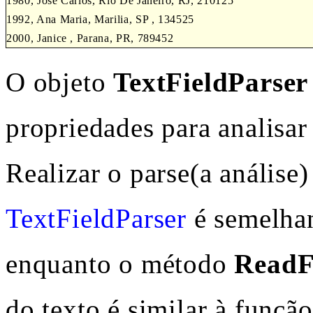
1980, Jose Carlos, Rio De Janeiro, RJ, 210125
1992, Ana Maria, Marilia, SP , 134525
2000, Janice , Parana, PR, 789452
O objeto
TextFieldParser
propriedades para analisar
Realizar o parse(a análise
TextFieldParser
é semelhan
enquanto o método
ReadF
do texto é similar à funçã