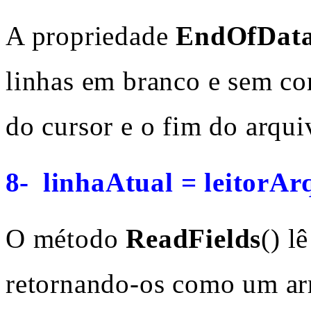
A propriedade
EndOfDat
linhas em branco e sem com
do cursor e o fim do arqui
8-
linhaAtual = leitorAr
O método
ReadFields
() l
retornando-os como um arr