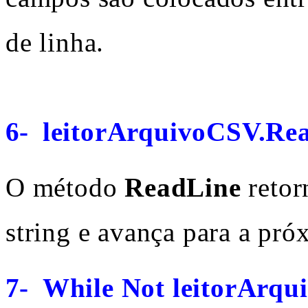
de linha.
6-
leitorArquivoCSV.Rea
O método
ReadLine
retor
string e avança para a pró
7-
While Not leitorArq