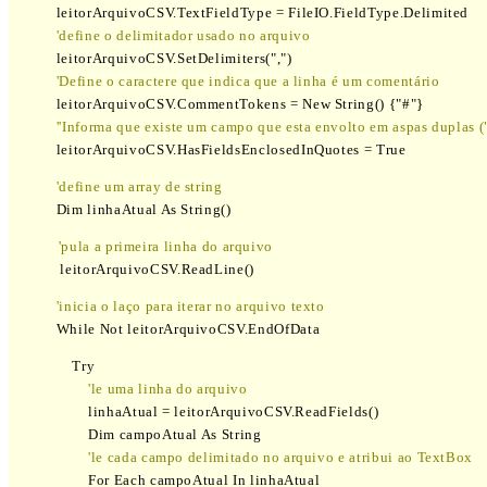
            leitorArquivoCSV.TextFieldType = FileIO.FieldType.Delimited

    'define o delimitador usado no arquivo
            leitorArquivoCSV.SetDelimiters(",")

  'Define o caractere que indica que a linha é um comentário
            leitorArquivoCSV.CommentTokens = New String() {"#"}

  ''Informa que existe um campo que esta envolto em aspas duplas (
            leitorArquivoCSV.HasFieldsEnclosedInQuotes = True
 'define um array de string
            Dim linhaAtual As String()
             leitorArquivoCSV.ReadLine()
    'inicia o laço para iterar no arquivo texto
            While Not leitorArquivoCSV.EndOfData
                Try

   'le uma linha do arquivo
                    linhaAtual = leitorArquivoCSV.ReadFields()

                    Dim campoAtual As String

 'le cada campo delimitado no arquivo e atribui ao TextBox
                    For Each campoAtual In linhaAtual
