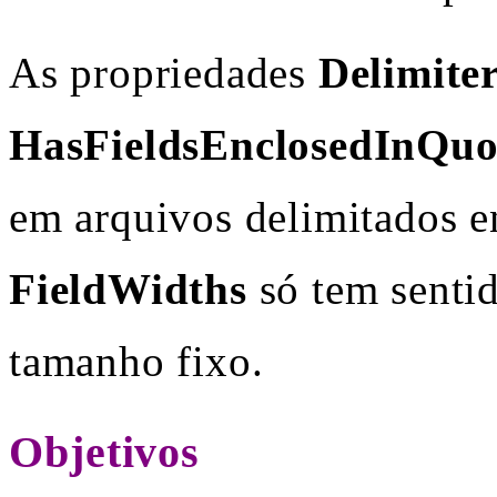
As propriedades
Delimite
HasFieldsEnclosedInQuo
em arquivos delimitados e
FieldWidths
só tem senti
tamanho fixo.
Objetivos