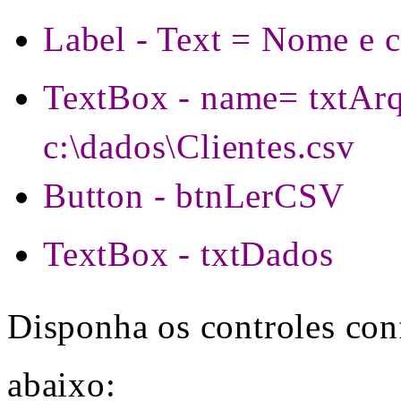
Label - Text = Nome e 
TextBox - name= txtAr
c:\dados\Clientes.csv
Button - btnLerCSV
TextBox - txtDados
Disponha os controles conf
abaixo: