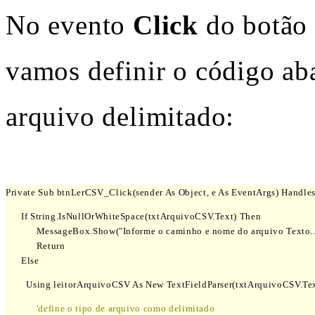
No evento
Click
do botão
vamos definir o código aba
arquivo delimitado:
Private Sub btnLerCSV_Click(sender As Object, e As EventArgs) Handle
      If String.IsNullOrWhiteSpace(txtArquivoCSV.Text) Then

            MessageBox.Show("Informe o caminho e nome do arquivo Texto...
            Return

      Else
        Using leitorArquivoCSV As New TextFieldParser(txtArquivoCSV.Te
  'define o tipo de arquivo como delimitado