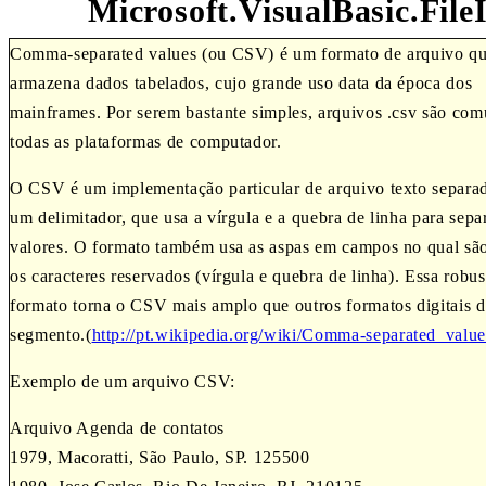
Microsoft.VisualBasic.File
Comma-separated values (ou CSV) é um formato de arquivo q
armazena dados tabelados, cujo grande uso data da época dos
mainframes. Por serem bastante simples, arquivos .csv são co
todas as plataformas de computador.
O CSV é um implementação particular de arquivo texto separa
um delimitador, que usa a vírgula e a quebra de linha para sepa
valores. O formato também usa as aspas em campos no qual sã
os caracteres reservados (vírgula e quebra de linha). Essa robu
formato torna o CSV mais amplo que outros formatos digitais
segmento.(
http://pt.wikipedia.org/wiki/Comma-separated_value
Exemplo de um arquivo CSV:
Arquivo Agenda de contatos
1979, Macoratti, São Paulo, SP. 125500