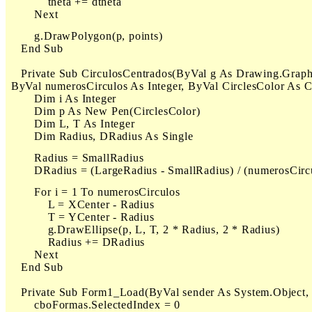
            theta += dtheta

        Next
        g.DrawPolygon(p, points)

    End Sub

    Private Sub CirculosCentrados(ByVal g As Drawing.Graph
 ByVal numerosCirculos As Integer, ByVal CirclesColor As Co
        Dim i As Integer

        Dim p As New Pen(CirclesColor)

        Dim L, T As Integer

        Dim Radius, DRadius As Single
        Radius = SmallRadius

        DRadius = (LargeRadius - SmallRadius) / (numerosCircu
        For i = 1 To numerosCirculos

            L = XCenter - Radius

            T = YCenter - Radius

            g.DrawEllipse(p, L, T, 2 * Radius, 2 * Radius)

            Radius += DRadius

        Next

    End Sub

    Private Sub Form1_Load(ByVal sender As System.Object
        cboFormas.SelectedIndex = 0
