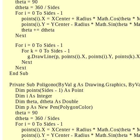
        theta = 90

        dtheta = 360 / Sides

        For i = 0 To Sides - 1

            points(i).X = XCenter + Radius * Math.Cos(theta * M
            points(i).Y = YCenter - Radius * Math.Sin(theta * Ma
            theta += dtheta

        Next
        For i = 0 To Sides - 1

            For k = 0 To Sides - 1

                g.DrawLine(p, points(i).X, points(i).Y, points(k).X
            Next

        Next

    End Sub

    Private Sub Poligono(ByVal g As Drawing.Graphics, ByVa
        Dim points(Sides - 1) As Point

        Dim i As Integer

        Dim theta, dtheta As Double

        Dim p As New Pen(PolygonColor)

        theta = 90

        dtheta = 360 / Sides

        For i = 0 To Sides - 1

            points(i).X = XCenter + Radius * Math.Cos(theta * M
            points(i).Y = YCenter - Radius * Math.Sin(theta * Ma