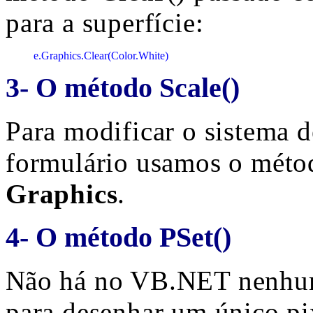
para a superfície:
e.Graphics.Clear(Color.White)
3- O método Scale()
Para modificar o sistema d
formulário usamos o mét
Graphics
.
4- O método PSet()
N
ão há no VB.NET nenhum
para desenhar um único pix