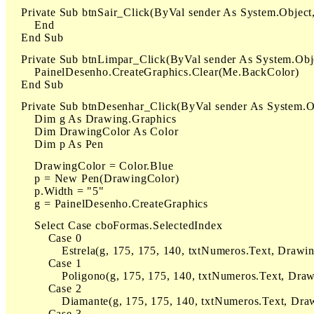
    Private Sub btnSair_Click(ByVal sender As System.Object
        End

    End Sub
    Private Sub btnLimpar_Click(ByVal sender As System.Obj
        PainelDesenho.CreateGraphics.Clear(Me.BackColor)

    End Sub
    Private Sub btnDesenhar_Click(ByVal sender As System.O
        Dim g As Drawing.Graphics

        Dim DrawingColor As Color

        Dim p As Pen
        DrawingColor = Color.Blue

        p = New Pen(DrawingColor)

        p.Width = "5"

        g = PainelDesenho.CreateGraphics
        Select Case cboFormas.SelectedIndex

            Case 0

                Estrela(g, 175, 175, 140, txtNumeros.Text, Drawi
            Case 1

                Poligono(g, 175, 175, 140, txtNumeros.Text, Dra
            Case 2

                Diamante(g, 175, 175, 140, txtNumeros.Text, Dra
            Case 3
