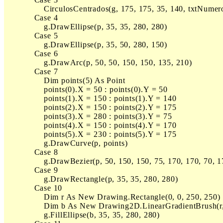
                CirculosCentrados(g, 175, 175, 35, 140, txtNume
            Case 4

                g.DrawEllipse(p, 35, 35, 280, 280)

            Case 5

                g.DrawEllipse(p, 35, 50, 280, 150)

            Case 6

                g.DrawArc(p, 50, 50, 150, 150, 135, 210)

            Case 7

                Dim points(5) As Point

                points(0).X = 50 : points(0).Y = 50

                points(1).X = 150 : points(1).Y = 140

                points(2).X = 150 : points(2).Y = 175

                points(3).X = 280 : points(3).Y = 75

                points(4).X = 150 : points(4).Y = 170

                points(5).X = 230 : points(5).Y = 175

                g.DrawCurve(p, points)

            Case 8

                g.DrawBezier(p, 50, 150, 150, 75, 170, 170, 70, 1
            Case 9

                g.DrawRectangle(p, 35, 35, 280, 280)

            Case 10

                Dim r As New Drawing.Rectangle(0, 0, 250, 250)

                Dim b As New Drawing2D.LinearGradientBrush(r,
                g.FillEllipse(b, 35, 35, 280, 280)
