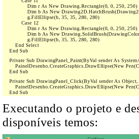
            Case 11

                Dim r As New Drawing.Rectangle(0, 0, 250, 250)

                Dim b As New Drawing2D.HatchBrush(Drawing
                g.FillEllipse(b, 35, 35, 280, 280)

            Case 12

                Dim r As New Drawing.Rectangle(0, 0, 250, 250)

                Dim b As New Drawing.SolidBrush(DrawingColor
                g.FillEllipse(b, 35, 35, 280, 280)

        End Select

    End Sub
    Private Sub DrawingPanel_Paint(ByVal sender As System
        PainelDesenho.CreateGraphics.DrawEllipse(New Pen(Col
    End Sub
    Private Sub DrawingPanel_Click(ByVal sender As Object
        PainelDesenho.CreateGraphics.DrawEllipse(New Pen(Col
    End Sub
Executando o projeto e de
disponíveis temos: