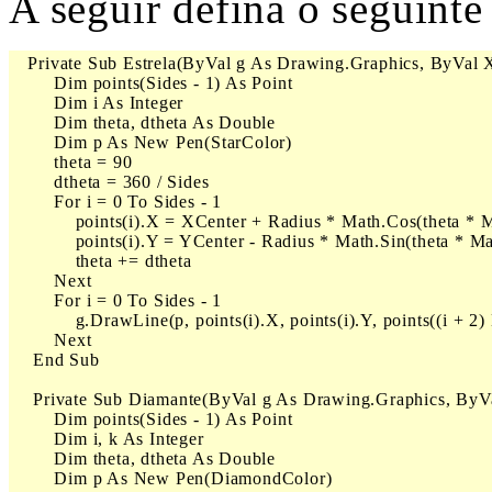
A seguir defina o seguinte
   Private Sub Estrela(ByVal g As Drawing.Graphics, ByVal X
        Dim points(Sides - 1) As Point

        Dim i As Integer

        Dim theta, dtheta As Double

        Dim p As New Pen(StarColor)

        theta = 90

        dtheta = 360 / Sides

        For i = 0 To Sides - 1

            points(i).X = XCenter + Radius * Math.Cos(theta * M
            points(i).Y = YCenter - Radius * Math.Sin(theta * Ma
            theta += dtheta

        Next

        For i = 0 To Sides - 1

            g.DrawLine(p, points(i).X, points(i).Y, points((i + 
        Next

    End Sub

    Private Sub Diamante(ByVal g As Drawing.Graphics, ByVa
        Dim points(Sides - 1) As Point

        Dim i, k As Integer

        Dim theta, dtheta As Double

        Dim p As New Pen(DiamondColor)
