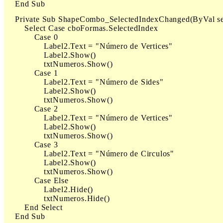
    End Sub
    Private Sub ShapeCombo_SelectedIndexChanged(ByVal se
        Select Case cboFormas.SelectedIndex

            Case 0

                Label2.Text = "Número de Vertices"

                Label2.Show()

                txtNumeros.Show()

            Case 1

                Label2.Text = "Número de Sides"

                Label2.Show()

                txtNumeros.Show()

            Case 2

                Label2.Text = "Número de Vertices"

                Label2.Show()

                txtNumeros.Show()

            Case 3

                Label2.Text = "Número de Circulos"

                Label2.Show()

                txtNumeros.Show()

            Case Else

                Label2.Hide()

                txtNumeros.Hide()

        End Select

    End Sub