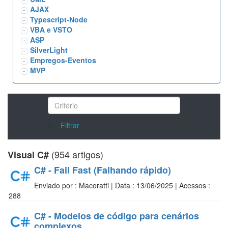
AJAX
Typescript-Node
VBA e VSTO
ASP
SilverLight
Empregos-Eventos
MVP
/>
Filtrar
(954 artigos)
Visual C#
C# - Fail Fast (Falhando rápido)
Enviado por : Macoratti | Data : 13/06/2025 | Acessos :
288
C# - Modelos de código para cenários
complexos