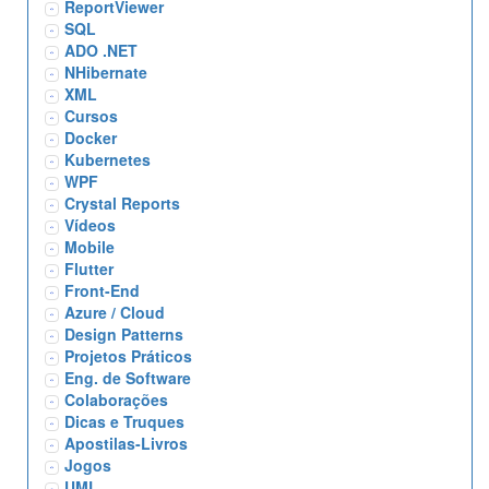
ReportViewer
SQL
ADO .NET
NHibernate
XML
Cursos
Docker
Kubernetes
WPF
Crystal Reports
Vídeos
Mobile
Flutter
Front-End
Azure / Cloud
Design Patterns
Projetos Práticos
Eng. de Software
Colaborações
Dicas e Truques
Apostilas-Livros
Jogos
UML