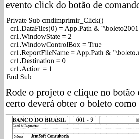
evento click do botão de coman
Private Sub cmdimprimir_Click()
cr1.DataFiles(0) = App.Path & "\boleto200
cr1.WindowState = 2
cr1.WindowControlBox = True
cr1.ReportFileName = App.Path & "\boleto.r
cr1.Destination = 0
cr1.Action = 1
End Sub
Rode o projeto e clique no botão
certo deverá obter o boleto como