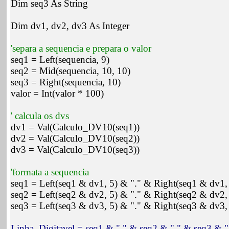
Dim seq3 As String
Dim dv1, dv2, dv3 As Integer
'separa a sequencia e prepara o valor
seq1 = Left(sequencia, 9)
seq2 = Mid(sequencia, 10, 10)
seq3 = Right(sequencia, 10)
valor = Int(valor * 100)
' calcula os dvs
dv1 = Val(Calculo_DV10(seq1))
dv2 = Val(Calculo_DV10(seq2))
dv3 = Val(Calculo_DV10(seq3))
'formata a sequencia
seq1 = Left(seq1 & dv1, 5) & "." & Right(seq1 & dv1,
seq2 = Left(seq2 & dv2, 5) & "." & Right(seq2 & dv2,
seq3 = Left(seq3 & dv3, 5) & "." & Right(seq3 & dv3,
Linha_Digitavel = seq1 & " " & seq2 & " " & seq3 &