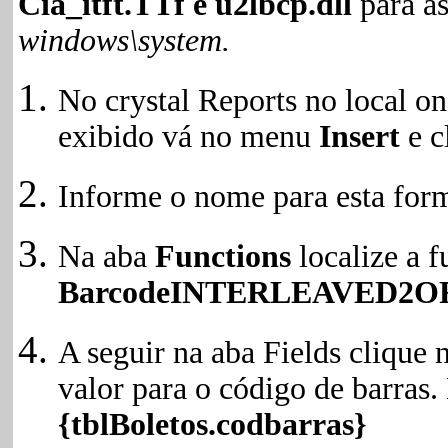
Cia_itft.TTf e u2lbcp.dll
para a
windows\system.
No crystal Reports no local on
exibido vá no menu
Insert
e c
Informe o nome para esta for
Na aba
Functions
localize a 
BarcodeINTERLEAVED2OF5
A seguir na aba Fields cliqu
valor para o código de barras.
{tblBoletos.codbarras}