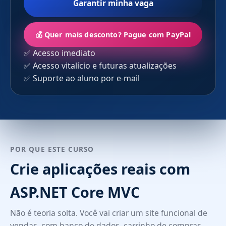
Garantir minha vaga
💰 Quer mais desconto? Pague com PayPal
✅ Acesso imediato
✅ Acesso vitalício e futuras atualizações
✅ Suporte ao aluno por e-mail
POR QUE ESTE CURSO
Crie aplicações reais com
ASP.NET Core MVC
Não é teoria solta. Você vai criar um site funcional de
vendas, com banco de dados, carrinho de compras,