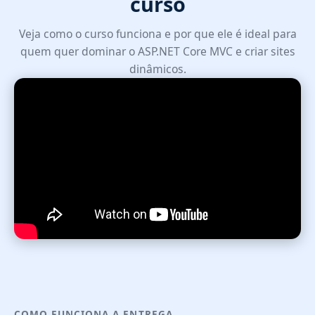
curso
Veja como o curso funciona e por que ele é ideal para
quem quer dominar o ASP.NET Core MVC e criar sites
dinâmicos.
COMO FUNCIONA A ENTREGA