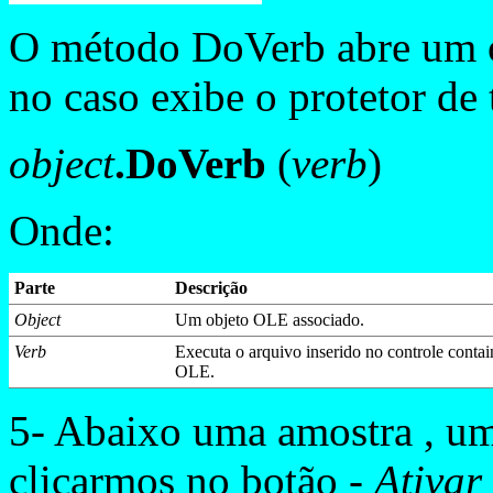
O método DoVerb abre um o
no caso exibe o protetor de t
object
.DoVerb
(
verb
)
Onde:
Parte
Descrição
Object
Um objeto OLE associado.
Verb
Executa o arquivo inserido no controle contai
OLE.
5- Abaixo uma amostra , um
clicarmos no botão -
Ativar