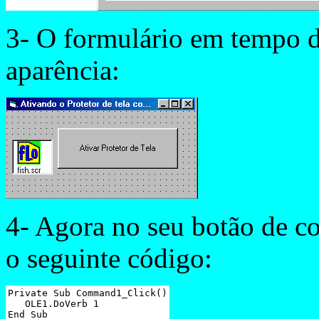
3- O formulário em tempo d
aparência:
4- Agora no seu botão de 
o seguinte código:
Private Sub Command1_Click()

   OLE1.DoVerb 1

End Sub