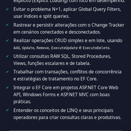
explícito (Explicit Loading) com foco em desempenho.
Evitar o problema N+1, aplicar Global Query Filters,
usar índices e split queries.
Rastrear e persistir alterações com o Change Tracker
em cenários conectados e desconectados.
Realizar operações CRUD simples e em lote, usando
,
,
,
e
.
Add
Update
Remove
ExecuteUpdate
ExecuteDelete
Utilizar consultas RAW SQL, Stored Procedures,
Views, funções escalares e de tabela.
Trabalhar com transações, conflitos de concorrência
e estratégias de tratamento no EF Core.
Integrar o EF Core em projetos ASP.NET Core Web
API, Windows Forms e ASP.NET MVC com boas
práticas.
Entender os conceitos de LINQ e seus principais
operadores para criar consultas claras e produtivas.