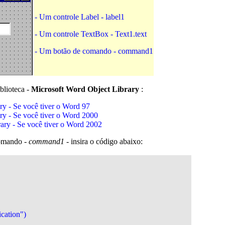
- Um controle Label - label1
- Um controle TextBox - Text1.text
- Um botão de comando - command1
blioteca -
Microsoft Word Object Library
:
ry - Se você tiver o Word 97
ry - Se você tiver o Word 2000
ary - Se você tiver o Word 2002
comando -
command1
- insira o código abaixo:
ation")
