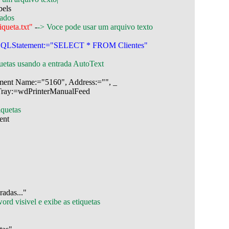
els

ados

queta.txt"
 -
-> Voce pode usar um arquivo texto
uetas usando a entrada AutoText

ent Name:="5160", Address:="", _

Tray:=wdPrinterManualFeed

iquetas
nt

ord visivel e exibe as etiquetas