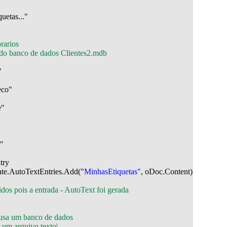
tas..."

arios

 do banco de dados Clientes2.mdb


co"

"



ry

te.AutoTextEntries.Add("
MinhasEtiquetas"
, oDoc.Content)

dos pois a entrada - AutoText foi gerada
 usa um banco de dados

 um arquivo texto|