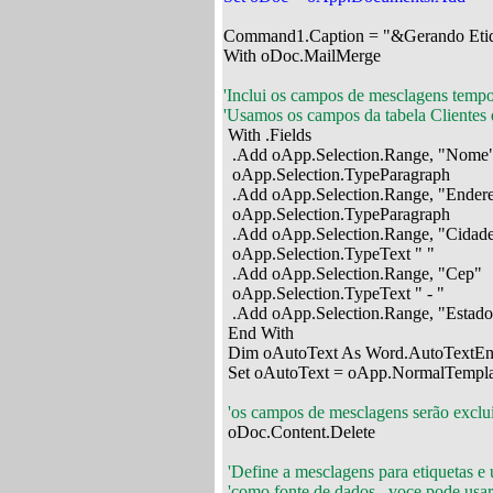
Command1.Caption = "&Gerando Etique
With oDoc.MailMerge

'Inclui os campos de mesclagens tempor
'Usamos os campos da tabela Clientes

 With .Fields

  .Add oApp.Selection.Range, "Nome"
  oApp.Selection.TypeParagraph

  .Add oApp.Selection.Range, "Endere
  oApp.Selection.TypeParagraph

  .Add oApp.Selection.Range, "Cidade
  oApp.Selection.TypeText " "

  .Add oApp.Selection.Range, "Cep"

  oApp.Selection.TypeText " - "

  .Add oApp.Selection.Range, "Estado"
 End With

 Dim oAutoText As Word.AutoTextEnt
 Set oAutoText = oApp.NormalTempla
'os campos de mesclagens serão exclui
 oDoc.Content.Delete

'Define a mesclagens para etiquetas e
 'como fonte de dados , voce pode usar