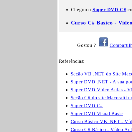
Chegou o
Super DVD C#
co
Curso C# Basico - Vide
Gostou ?
Compartil
Referências:
Seção VB .NET do Site Macor
Super DVD .NET - A sua port
Super DVD Vídeo Aulas - V
Seção C# do site Macoratti.n
Super DVD C#
Super DVD Visual Basic
Curso Básico VB .NET - Víd
Curso C# Básico - Vídeo Aul