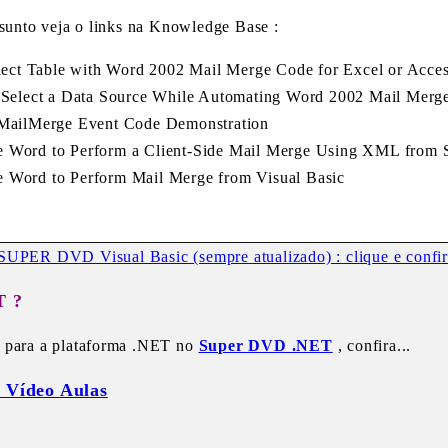
ssunto veja o links na Knowledge Base :
ect Table with Word 2002 Mail Merge Code for Excel or Acce
elect a Data Source While Automating Word 2002 Mail Merg
ailMerge Event Code Demonstration
ord to Perform a Client-Side Mail Merge Using XML from 
ord to Perform Mail Merge from Visual Basic
SUPER DVD Visual Basic (sempre atualizado) : clique e confir
T ?
s para a plataforma .NET no
Super DVD .NET
, confira...
 Vídeo Aulas