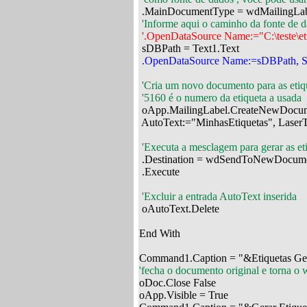

 .MainDocumentType = wdMailingLab
'Informe aqui o caminho da fonte de d
'.OpenDataSource Name:="C:\teste\eti
'Cria um novo documento para as etiq
 '5160 é o numero da etiqueta a usada

 oApp.MailingLabel.CreateNewDocum
 AutoText:="MinhasEtiquetas", Laser
 'Executa a mesclagem para gerar as et

 .Destination = wdSendToNewDocume
 .Execute

 'Excluir a entrada AutoText inserida

 oAutoText.Delete

End With

'fecha o documento original e torna o w

oDoc.Close False

oApp.Visible = True
