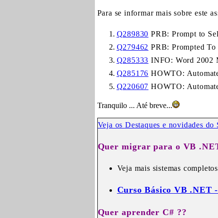
Para se informar mais sobre este a
Q289830
PRB: Prompt to Sel
Q279462
PRB: Prompted To S
Q285333
INFO: Word 2002 M
Q285176
HOWTO: Automate W
Q220607
HOWTO: Automate W
Tranquilo ... Até breve...
Veja os
Destaques e novidades do 
Quer migrar para o VB .NE
Veja mais sistemas completo
Curso Básico VB .NET -
Quer aprender C# ??