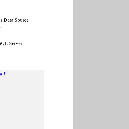
ss Data Source
e
SQL Server
a !