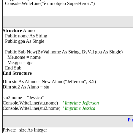
Console.WriteLine("
è um objeto
SuperHeroi .")
Structure
Aluno
Public nome As String
Public gpa As Single
Public Sub New(ByVal n
o
me As String, ByVal gpa As Single)
Me.n
o
me = n
o
me
Me.gpa = gpa
End Sub
End Structure
Dim stu As Aluno = New Aluno("
Jefferson
", 3.5)
Dim stu2 As Aluno = stu
stu2.n
o
me = "
Jessica
"
Console.WriteLine(stu.n
o
me)
' Imprime
Jefferson
Console.WriteLine(stu2.n
o
me)
' Imprime
Jessica
P
Private _size As Integer