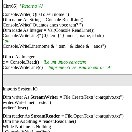
""
Chr(65)
' Ret
o
rn
a
'A'
Console.Write("
Qual o seu nome
")
Dim name As String = Console.ReadLine()
Console.Write("
Quantos anos voce tem
? ")
Dim
idade
As Integer = Val(Console.ReadLine())
Console.WriteLine("{0}
tem
{1}
anos
.", name,
idade
)
'
ou
Console.WriteLine(n
o
me & "
tem
" &
idade
& "
anos
")
Dim c As Integer
c = Console.Read()
'
Le um único caractere
Console.WriteLine(c)
' Imprime 65
se usuario entrar
"A"
Imports System.IO
Dim writer As
StreamWriter
= File.CreateText("c:\
arquivo
.txt")
writer.WriteLine("
Teste
.")
writer.Close()
Dim reader As
StreamReader
= File.OpenText("c:\
arquivo
.txt")
Dim line As String = reader.ReadLine()
While Not line Is Nothing
Console.WriteLine(line)