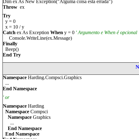
Dim ex As New Exception("
Alguma coisa esta errada")
Throw
ex
Try
y = 0
x = 10 / y
Catch
ex As Exception
When
y = 0
' Argument
o e
When
é opcional
Console.WriteLine(ex.Message)
Finally
Beep()
End Try
N
Namespace
Harding.Compsci.Graphics
...
End Namespace
' or
Namespace
Harding
Namespace
Compsci
Namespace
Graphics
...
End Namespace
End Namespace