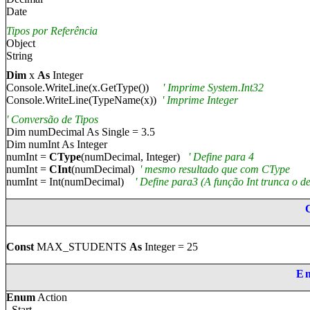
Date
Tipos por Referência
Object
String
Dim
x
As
Integer
Console.WriteLine(x.GetType())
' Imprime System.Int32
Console.WriteLine(TypeName(x))
' Imprime Integer
' Conversão de Tipos
Dim numDecimal As Single = 3.5
Dim numInt As Integer
numInt =
CType
(numDecimal, Integer)
' Define para
4
numInt =
CInt
(numDecimal)
'
mesmo resultado que com
CType
numInt = Int(numDecimal)
' Define para3 (
A função
Int
trunca o d
Const
MAX_STUDENTS
As
Integer = 25
E
Enum
Action
Start