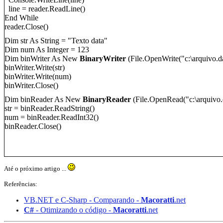
line = reader.ReadLine()
End While
reader.Close()
Dim str As String = "Text
o
data"
Dim num As Integer = 123
Dim binWriter As New
BinaryWriter
(File.OpenWrite("c:\
arquivo
.d
binWriter.Write(str)
binWriter.Write(num)
binWriter.Close()
Dim binReader As New
BinaryReader
(File.OpenRead("c:\
arquivo
str = binReader.ReadString()
num = binReader.ReadInt32()
binReader.Close()
Até o próximo artigo ...
Referências:
VB.NET e C-Sharp - Comparando -
Macoratti
.net
C#
- Otimizando o código -
Macoratti
.net