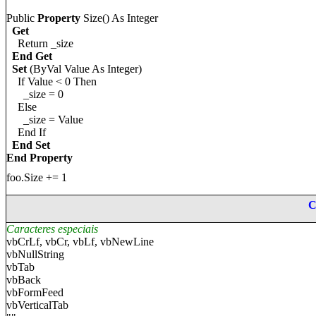
Public
Property
Size() As Integer
Get
Return _size
End Get
Set
(ByVal Value As Integer)
If Value < 0 Then
_size = 0
Else
_size = Value
End If
End Set
End Property
foo.Size += 1
C
Caracteres especiais
vbCrLf, vbCr, vbLf, vbNewLine
vbNullString
vbTab
vbBack
vbFormFeed
vbVerticalTab