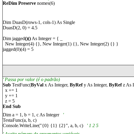
ReDim Preserve
n
o
mes(6)
Dim
Duas
D(rows-1, cols-1) As Single
DuasD
(2, 0) = 4.5
Dim jagged
()()
As Integer = { _
New Integer(4) {}, New Integer(1) {}, New Integer(2) {} }
jagged(0)(4) = 5
' Pass
a por valor (é o padrão)
Sub
TestFunc(
ByVal
x As Integer,
ByRef
y As Integer,
ByRef
z As I
x += 1
y += 1
z = 5
End Sub
Dim a = 1, b = 1, c As Integer
'
Test
a
Func(a, b, c)
Console.WriteLine("{0} {1} {2}", a, b, c)
' 1 2 5
' Ac
eita número de argumentos variáveis