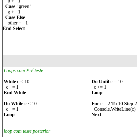
b += 1
Case
"green"
g += 1
Case Else
other += 1
End Select
Loops com Pré teste
While
c < 10
Do Until
c = 10
c += 1
c += 1
End While
Loop
Do While
c < 10
For
c = 2
To
10
Step
2
c += 1
Console.WriteLine(c)
Loop
Next
loop com teste posterior