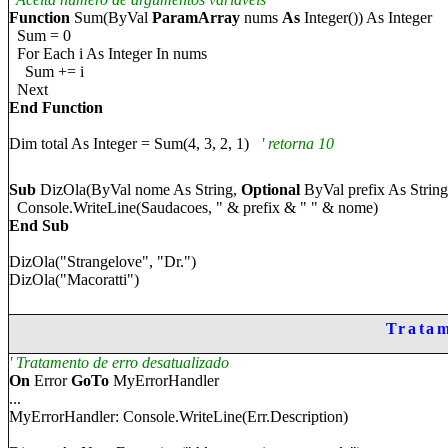
Function
Sum(ByVal
ParamArray
nums
As
Integer()) As Integer
Sum = 0
For Each i As Integer In nums
Sum += i
Next
End Function
Dim total As Integer = Sum(4, 3, 2, 1)
' ret
orna
10
Sub
DizOla(ByVal n
o
me As String,
Optional
ByVal prefix As String
Console.WriteLine(
Saudacoes
, " & prefix & " " & n
o
me)
End Sub
DizOla
("Strangelove", "Dr.")
DizOla
("
Macoratti
")
Tratam
'
Tratamento de erro desatualizado
On
Error
GoTo
MyErrorHandler
...
MyErrorHandler: Console.WriteLine(Err.Description)