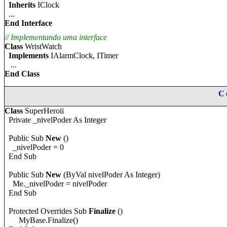
Inherits
IClock
...
End Interface
//
Implementando uma interface
Class
WristWatch
Implements
IAlarmClock, ITimer
...
End Class
C
Class
SuperHeroi
i
Private _nivelPoder As Integer
Public Sub
New
()
_nivelPoder = 0
End Sub
Public Sub
New
(ByVal nivelPoder As Integer)
Me._nivelPoder = nivelPoder
End Sub
Protected Overrides Sub
Finalize
()
MyBase.Finalize()