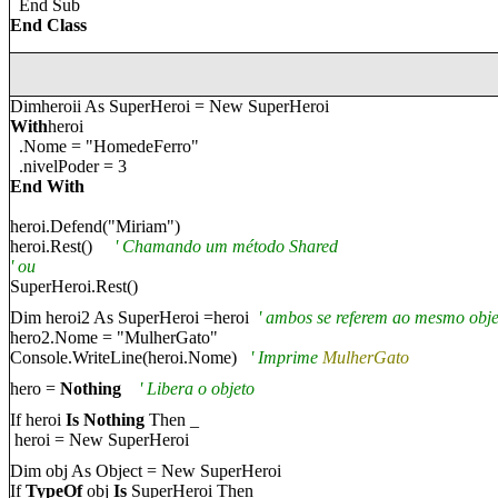
End Sub
End Class
Dimheroi
i
As SuperHero
i
= New SuperHero
i
With
heroi
.N
o
me = "
HomedeFerro
"
.nivelPoder = 3
End With
hero
i
.Defend("
Miriam
")
hero
i
.Rest()
'
Chamando um método Shared
'
ou
SuperHeroi.Rest()
Dim
heroi2 As SuperHeroi =heroi
'
ambos se referem ao mesmo obje
hero2.N
o
me = "
MulherGato
"
Console.WriteLine(hero
i
.N
o
me)
' Imprime
MulherGato
hero =
Nothing
'
Libera o objeto
If
heroi
Is
Nothing
Then _
heroi = New SuperHeroi
Dim obj As Object = New SuperHeroi
If
TypeOf
obj
Is
SuperHeroi Then _