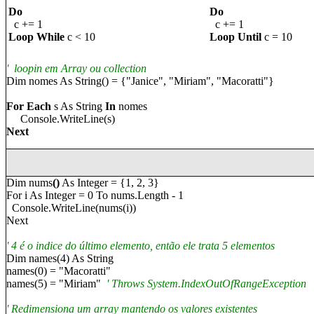
Do
Do
c += 1
c += 1
Loop While
c < 10
Loop Until
c = 10
'
loopin em
Array
ou
collection
Dim n
o
mes As String() = {"
Janice
", "
Miriam
", "
Macoratti
"}
For Each
s As String
In
n
o
mes
Console.WriteLine(s)
Next
Dim nums
()
As Integer = {1, 2, 3}
For i As Integer = 0 To nums.Length - 1
Console.WriteLine(nums(i))
Next
' 4
é o indice do último elemento, então ele trata 5 elementos
Dim names(4) As String
names(0) = "
Macoratti
"
names(5) = "
Miriam
"
' Throws System.IndexOutOfRangeException
'
Redimensiona um array mantendo os valores existentes