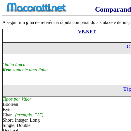
Comparando V
A seguir um guia de referência rápida comparando a sintaxe e defi
VB.NET
C
'
linha única
Rem
somente uma linha
Ti
Tipos por Valor
Boolean
Byte
Char
(ex
e
mpl
o
: "A")
Short, Integer, Long
Single, Double
Decimal