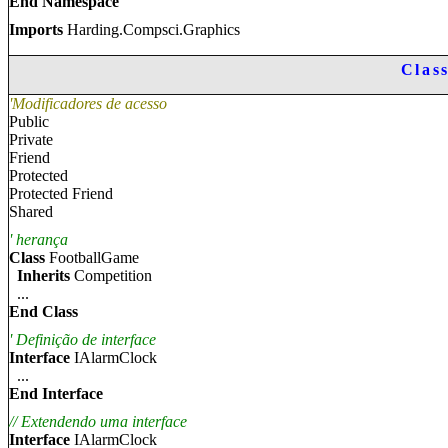
End Namespace
Imports
Harding.Compsci.Graphics
Class
'Modificadores de acesso
Public
Private
Friend
Protected
Protected Friend
Shared
'
herança
Class
FootballGame
Inherits
Competition
...
End Class
'
Definição de interface
Interface
IAlarmClock
...
End Interface
// Extend
endo uma interface
Interface
IAlarmClock