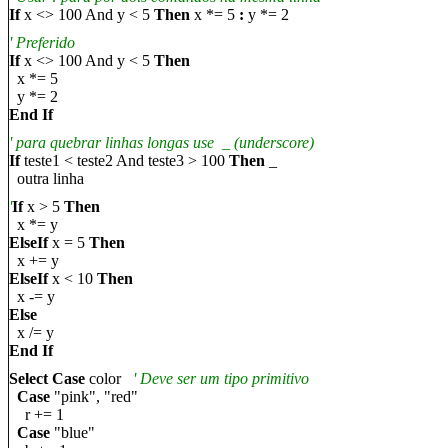
If
x <> 100 And y < 5
Then
x *= 5
:
y *= 2
' Pref
erido
If
x <> 100 And y < 5
Then
x *= 5
y *= 2
End If
'
para quebrar linhas longas use
_
(underscore)
If
teste1
<
teste2
And
teste3
>
100
Then
_
outra linha
'
If
x > 5
Then
x *= y
ElseIf
x = 5
Then
x += y
ElseIf
x < 10
Then
x -= y
Else
x /= y
End If
Select Case
color
'
Deve ser um tipo primitivo
Case
"pink", "red"
r += 1
Case
"blue"