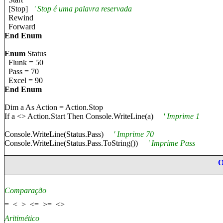
[Stop]
' Stop
é uma palavra reservada
Rewind
Forward
End Enum
Enum
Status
Flunk = 50
Pass = 70
Excel = 90
End Enum
Dim a As Action = Action.Stop
If a <> Action.Start Then Console.WriteLine(a)
' Imprime 1
Console.WriteLine(Status.Pass)
' Imprime 70
Console.WriteLine(Status.Pass.ToString())
' Imprime Pass
Compar
ação
= < > <= >= <>
Ari
timético