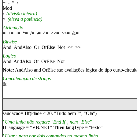
+ - * /
Mod
\
(
divisão inteira
)
^
(
eleva a potência
)
A
tribuição
= += -= *= /= \= ^= <<= >>=
&
=
Bitwise
And AndAlso Or OrElse Not << >>
Logic
o
And AndAlso Or OrElse Not
Note:
AndAlso and OrElse sao avaliações lógica do tipo curto-circuit
Concatenação de strings
&
saudacao
=
IIf
(idade < 20, "
Tudo bem
?", "
Ola
")
'
Uma linha não requere
"End If",
nem
"Else"
If
language = "VB.NET"
Then
langType = "texto"
' Us
ar
:
para por dois comandos na mesma linha