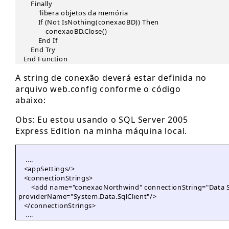
Finally
'libera objetos da memória
If (Not IsNothing(conexaoBD)) Then
conexaoBD.Close()
End If
End Try
End Function
A string de conexão deverá estar definida no
arquivo web.config conforme o código
abaixo:
Obs: Eu estou usando o SQL Server 2005
Express Edition na minha máquina local.
     ....

    <appSettings/>

    <connectionStrings>

        <add name="conexaoNorthwind" connectionString="Data S
 providerName="System.Data.SqlClient"/>

    </connectionStrings>

     ....