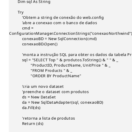
Dim sql As String
Try
'Obtem a string de conexão do web.config
'abre a conexao com o banco de dados
cmd =
ConfigurationManager.ConnectionStrings("conexaoNorthwind")
conexaoBD = New SqlConnection(cmd)
conexaoBD.Open()
'monta a instrução SQL para obter os dados da tabela Pr
sql = "SELECT Top " & produtos.ToString() & " " & _
"ProductID, ProductName, UnitPrice " & _
"FROM Products " & _
"ORDER BY ProductName"
'cria um novo dataset
'preenche o dataset com produtos
ds = New DataSet
da = New SqlDataAdapter(sql, conexaoBD)
da.Fill(ds)
'retorna a lista de produtos
Return (ds)