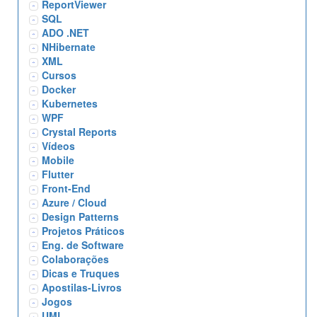
ReportViewer
SQL
ADO .NET
NHibernate
XML
Cursos
Docker
Kubernetes
WPF
Crystal Reports
Vídeos
Mobile
Flutter
Front-End
Azure / Cloud
Design Patterns
Projetos Práticos
Eng. de Software
Colaborações
Dicas e Truques
Apostilas-Livros
Jogos
UML