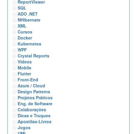
ReportViewer
SQL
ADO .NET
NHibernate
XML
Cursos
Docker
Kubernetes
WPF
Crystal Reports
Vídeos
Mobile
Flutter
Front-End
Azure / Cloud
Design Patterns
Projetos Práticos
Eng. de Software
Colaborações
Dicas e Truques
Apostilas-Livros
Jogos
UML