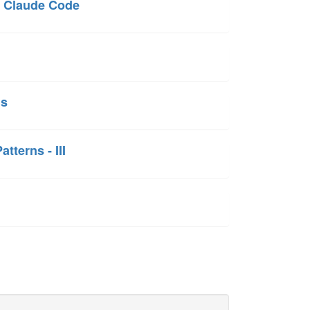
 Claude Code
ns
tterns - III