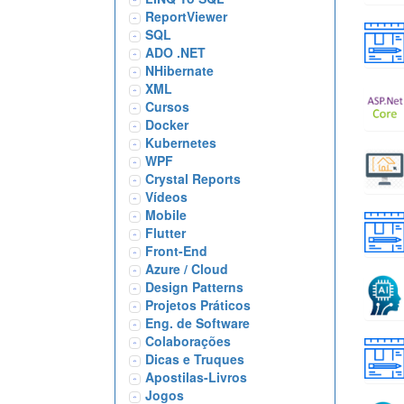
ReportViewer
SQL
ADO .NET
NHibernate
XML
Cursos
Docker
Kubernetes
WPF
Crystal Reports
Vídeos
Mobile
Flutter
Front-End
Azure / Cloud
Design Patterns
Projetos Práticos
Eng. de Software
Colaborações
Dicas e Truques
Apostilas-Livros
Jogos