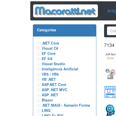
Arti
Categorias
.NET Core
7134 
Visual C#
EF Core
EF 5/6
Visual Studio
Inteligência Artificial
VB5 / VB6
VB .NET
ASP.NET Core
ASP .NET MVC
ASP .NET
Blazor
.NET MAUI - Xamarin Forms
LINQ
LINQ To SQL