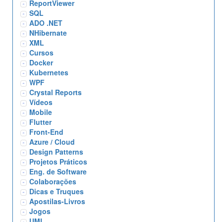
ReportViewer
SQL
ADO .NET
NHibernate
XML
Cursos
Docker
Kubernetes
WPF
Crystal Reports
Vídeos
Mobile
Flutter
Front-End
Azure / Cloud
Design Patterns
Projetos Práticos
Eng. de Software
Colaborações
Dicas e Truques
Apostilas-Livros
Jogos
UML