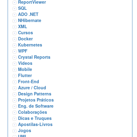
ReportViewer
SQL
ADO .NET
NHibernate
XML
Cursos
Docker
Kubernetes
WPF
Crystal Reports
Vídeos
Mobile
Flutter
Front-End
Azure / Cloud
Design Patterns
Projetos Práticos
Eng. de Software
Colaborações
Dicas e Truques
Apostilas-Livros
Jogos
UML