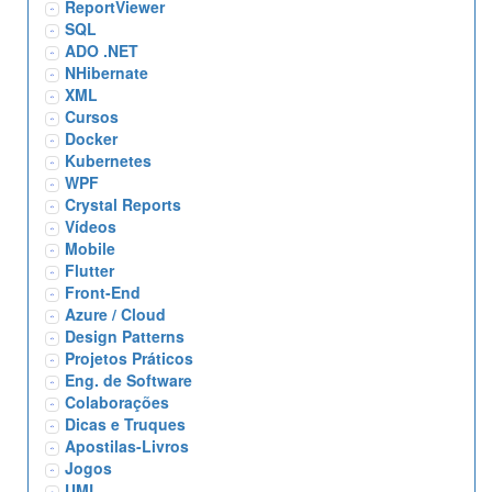
ReportViewer
SQL
ADO .NET
NHibernate
XML
Cursos
Docker
Kubernetes
WPF
Crystal Reports
Vídeos
Mobile
Flutter
Front-End
Azure / Cloud
Design Patterns
Projetos Práticos
Eng. de Software
Colaborações
Dicas e Truques
Apostilas-Livros
Jogos
UML