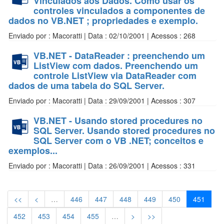
Vinculados aos Dados. Como usar os
controles vinculados a componentes de
dados no VB.NET ; propriedades e exemplo.
Enviado por : Macoratti | Data : 02/10/2001 | Acessos : 268
VB.NET - DataReader : preenchendo um
ListView com dados. Preenchendo um
controle ListView via DataReader com
dados de uma tabela do SQL Server.
Enviado por : Macoratti | Data : 29/09/2001 | Acessos : 307
VB.NET - Usando stored procedures no
SQL Server. Usando stored procedures no
SQL Server com o VB .NET; conceitos e
exemplos...
Enviado por : Macoratti | Data : 26/09/2001 | Acessos : 331
<<
<
…
446
447
448
449
450
451
452
453
454
455
…
>
>>