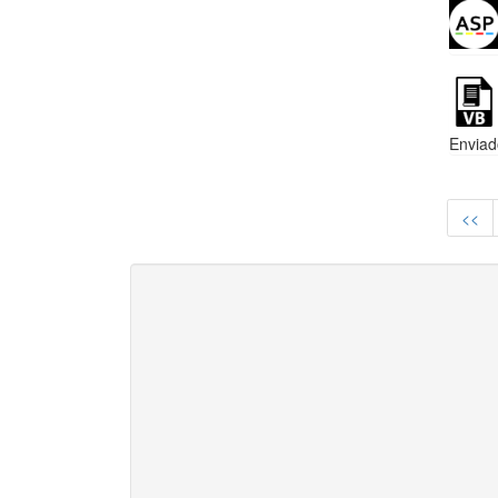
Enviad
<<
Ao navegar neste site, você