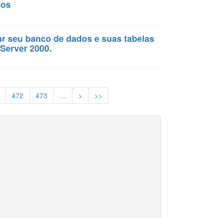
sos
ar seu banco de dados e suas tabelas
Server 2000.
472
473
…
>
>>
Saiba mais
Aceitar
ia.