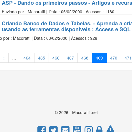
ASP - Dando os primeiros passos - Artigos e recur
Enviado por : Macoratti | Data : 06/02/2000 | Acessos : 1180
Criando Banco de Dados e Tabelas. - Aprenda a cri
usando as ferramentas disponiveis : Access e SQL 
o por : Macoratti | Data : 03/02/2000 | Acessos : 926
<
…
464
465
466
467
468
469
470
471
 aceita os cookies que usamos para melhorar sua experiênc
© 2026 - Macoratti .net