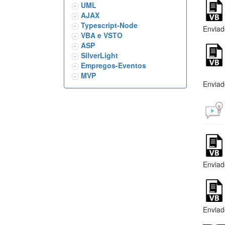
UML
AJAX
Typescript-Node
Enviad
VBA e VSTO
ASP
SilverLight
Empregos-Eventos
MVP
Enviad
Enviad
Enviad