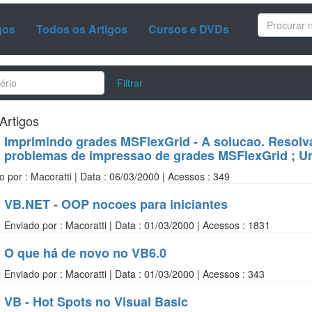
gos
Todos os Artigos
Cursos e DVDs
Filtrar
Artigos
Imprimindo grades MSFlexGrid - A solucao. Resolv
problemas de impressao de grades MSFlexGrid ; Uma
o por : Macoratti | Data : 06/03/2000 | Acessos : 349
VB.NET - OOP nocoes para iniciantes
Enviado por : Macoratti | Data : 01/03/2000 | Acessos : 1831
O que há de novo no VB6.0
Enviado por : Macoratti | Data : 01/03/2000 | Acessos : 343
VB - Hot Spots no Visual Basic