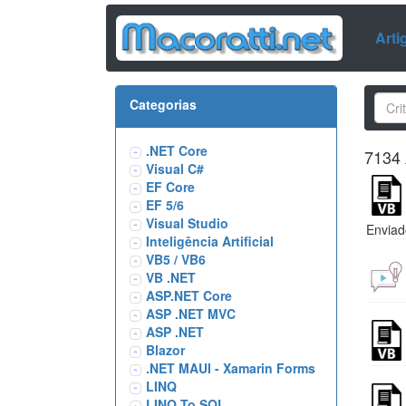
Arti
Categorias
.NET Core
7134 
Visual C#
EF Core
EF 5/6
Visual Studio
Enviad
Inteligência Artificial
VB5 / VB6
VB .NET
ASP.NET Core
ASP .NET MVC
ASP .NET
Blazor
.NET MAUI - Xamarin Forms
LINQ
LINQ To SQL