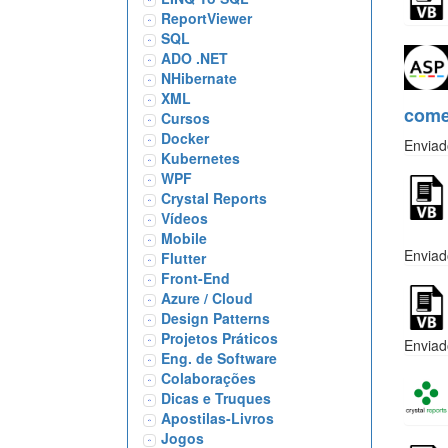
ReportViewer
SQL
ADO .NET
NHibernate
XML
com
Cursos
Docker
Enviad
Kubernetes
WPF
Crystal Reports
Vídeos
Mobile
Enviad
Flutter
Front-End
Azure / Cloud
Design Patterns
Projetos Práticos
Enviad
Eng. de Software
Colaborações
Dicas e Truques
Apostilas-Livros
Jogos