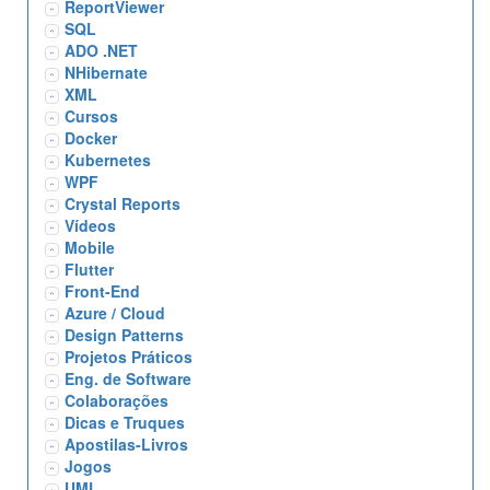
ReportViewer
SQL
ADO .NET
NHibernate
XML
Cursos
Docker
Kubernetes
WPF
Crystal Reports
Vídeos
Mobile
Flutter
Front-End
Azure / Cloud
Design Patterns
Projetos Práticos
Eng. de Software
Colaborações
Dicas e Truques
Apostilas-Livros
Jogos
UML