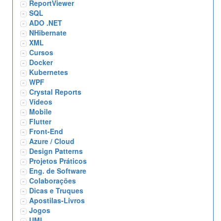
ReportViewer
SQL
ADO .NET
NHibernate
XML
Cursos
Docker
Kubernetes
WPF
Crystal Reports
Vídeos
Mobile
Flutter
Front-End
Azure / Cloud
Design Patterns
Projetos Práticos
Eng. de Software
Colaborações
Dicas e Truques
Apostilas-Livros
Jogos
UML