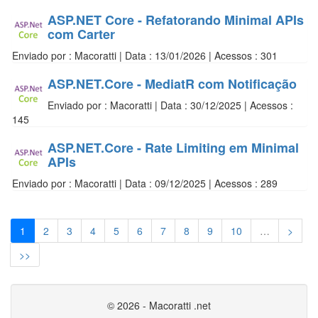
ASP.NET Core - Refatorando Minimal APIs
com Carter
Enviado por : Macoratti | Data : 13/01/2026 | Acessos : 301
ASP.NET.Core - MediatR com Notificação
Enviado por : Macoratti | Data : 30/12/2025 | Acessos :
145
ASP.NET.Core - Rate Limiting em Minimal
APIs
Enviado por : Macoratti | Data : 09/12/2025 | Acessos : 289
1
2
3
4
5
6
7
8
9
10
…
>
>>
© 2026 - Macoratti .net