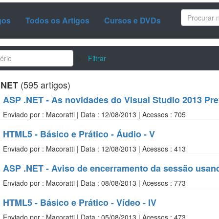
gos
Todos os Artigos
Cursos e DVDs
/>
Filtrar
(595 artigos)
.NET
ASP .NET - As novidades do Visual Studio 2013 Pre
Enviado por : Macoratti | Data : 12/08/2013 | Acessos : 705
HTML5 - Básico e Prático - Áudio - V
Enviado por : Macoratti | Data : 12/08/2013 | Acessos : 413
ASP .NET - Aviso de encerramento da sessão usan
Enviado por : Macoratti | Data : 08/08/2013 | Acessos : 773
HTML5 - Básico e Prático - Vídeo - IV
Enviado por : Macoratti | Data : 05/08/2013 | Acessos : 473