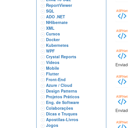
ReportViewer
SQL
ADO .NET
NHibernate
XML
Cursos
Docker
Kubernetes
WPF
Crystal Reports
Vídeos
Enviad
Mobile
Flutter
Front-End
Azure / Cloud
Design Patterns
Projetos Práticos
Eng. de Software
Colaborações
Enviad
Dicas e Truques
Apostilas-Livros
Jogos