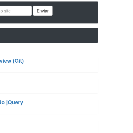
Enviar
view (Git)
do jQuery