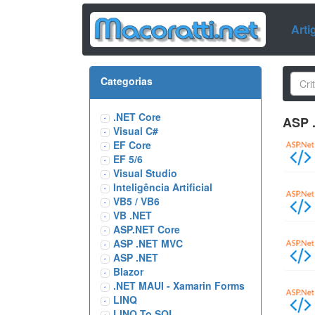
Arti
Categorias
.NET Core
ASP 
Visual C#
EF Core
EF 5/6
Visual Studio
Inteligência Artificial
VB5 / VB6
VB .NET
ASP.NET Core
ASP .NET MVC
ASP .NET
Blazor
.NET MAUI - Xamarin Forms
LINQ
LINQ To SQL