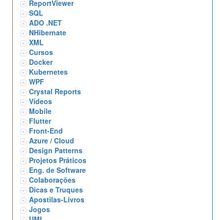
ReportViewer
SQL
ADO .NET
NHibernate
XML
Cursos
Docker
Kubernetes
WPF
Crystal Reports
Vídeos
Mobile
Flutter
Front-End
Azure / Cloud
Design Patterns
Projetos Práticos
Eng. de Software
Colaborações
Dicas e Truques
Apostilas-Livros
Jogos
UML