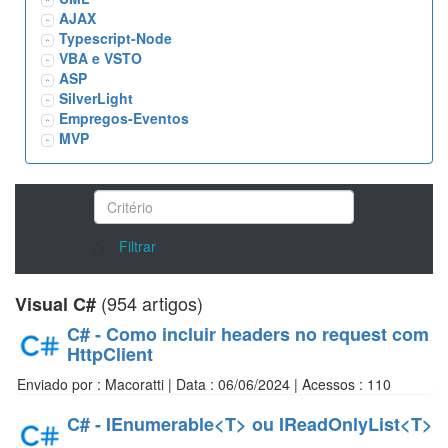
AJAX
Typescript-Node
VBA e VSTO
ASP
SilverLight
Empregos-Eventos
MVP
/>
Filtrar
(954 artigos)
Visual C#
C# - Como incluir headers no request com
HttpClient
Enviado por : Macoratti | Data : 06/06/2024 | Acessos : 110
C# - IEnumerable<T> ou IReadOnlyList<T>