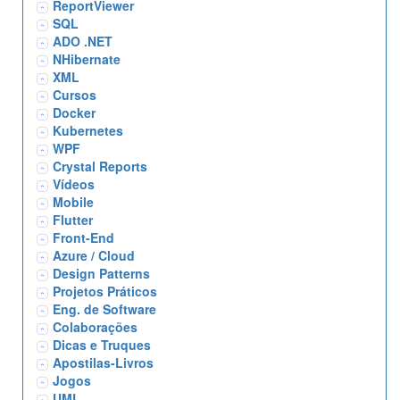
ReportViewer
SQL
ADO .NET
NHibernate
XML
Cursos
Docker
Kubernetes
WPF
Crystal Reports
Vídeos
Mobile
Flutter
Front-End
Azure / Cloud
Design Patterns
Projetos Práticos
Eng. de Software
Colaborações
Dicas e Truques
Apostilas-Livros
Jogos
UML