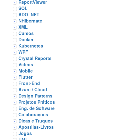
ReportViewer
SQL
ADO .NET
NHibernate
XML
Cursos
Docker
Kubernetes
WPF
Crystal Reports
Vídeos
Mobile
Flutter
Front-End
Azure / Cloud
Design Patterns
Projetos Práticos
Eng. de Software
Colaborações
Dicas e Truques
Apostilas-Livros
Jogos
UML