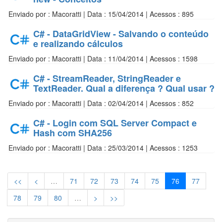
Enviado por : Macoratti | Data : 15/04/2014 | Acessos : 895
C# - DataGridView - Salvando o conteúdo
e realizando cálculos
Enviado por : Macoratti | Data : 11/04/2014 | Acessos : 1598
C# - StreamReader, StringReader e
TextReader. Qual a diferença ? Qual usar ?
Enviado por : Macoratti | Data : 02/04/2014 | Acessos : 852
C# - Login com SQL Server Compact e
Hash com SHA256
Enviado por : Macoratti | Data : 25/03/2014 | Acessos : 1253
<<
<
…
71
72
73
74
75
76
77
78
79
80
…
>
>>