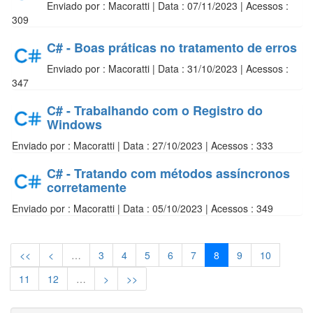
Enviado por : Macoratti | Data : 07/11/2023 | Acessos :
309
C# - Boas práticas no tratamento de erros
Enviado por : Macoratti | Data : 31/10/2023 | Acessos :
347
C# - Trabalhando com o Registro do
Windows
Enviado por : Macoratti | Data : 27/10/2023 | Acessos : 333
C# - Tratando com métodos assíncronos
corretamente
Enviado por : Macoratti | Data : 05/10/2023 | Acessos : 349
<<
<
…
3
4
5
6
7
8
9
10
11
12
…
>
>>