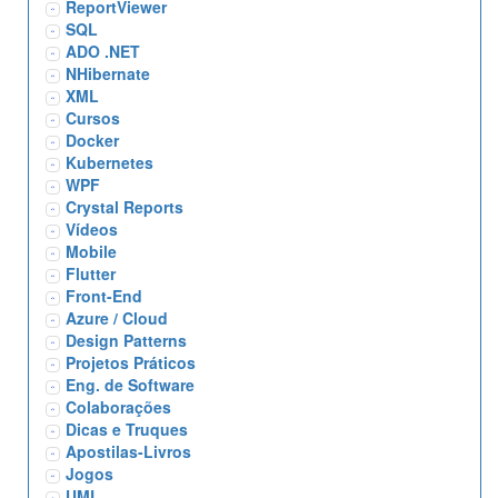
ReportViewer
SQL
ADO .NET
NHibernate
XML
Cursos
Docker
Kubernetes
WPF
Crystal Reports
Vídeos
Mobile
Flutter
Front-End
Azure / Cloud
Design Patterns
Projetos Práticos
Eng. de Software
Colaborações
Dicas e Truques
Apostilas-Livros
Jogos
UML