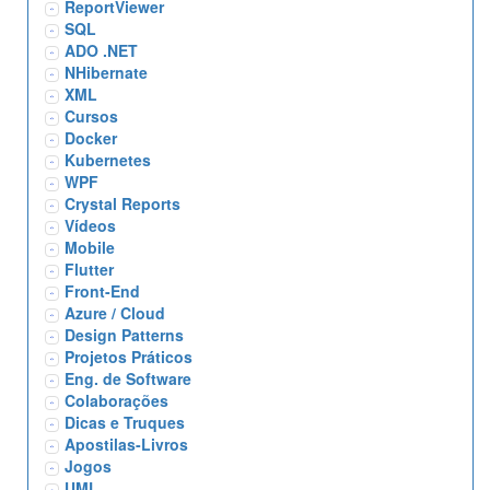
ReportViewer
SQL
ADO .NET
NHibernate
XML
Cursos
Docker
Kubernetes
WPF
Crystal Reports
Vídeos
Mobile
Flutter
Front-End
Azure / Cloud
Design Patterns
Projetos Práticos
Eng. de Software
Colaborações
Dicas e Truques
Apostilas-Livros
Jogos
UML